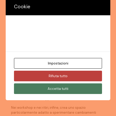
una comunicazione più chiara ed empatica;
Cookie
una migliore gestione dei conflitti;
una maggiore coesione del gruppo;
Utilizziamo i cookie. Se lo ritieni opportuno, fai clic su
"Accetta tutto". È inoltre possibile scegliere il tipo di
lo sviluppo della fiducia reciproca;
cookie desiderato facendo clic su "Impostazioni".
una partecipazione più spontanea;
Leggi la nostra politica per i cookie
una riduzione dello stress relazionale;
il rafforzamento della leadership positiva;
Impostazioni
un clima più collaborativo e costruttivo.
Nei contesti aziendali questo approccio integrato aiuta i
Rifiuta tutto
team a lavorare in modo più armonioso ed efficace.
Accetta tutti
Nelle scuole offre agli insegnanti e agli studenti strumenti
semplici ma profondi per migliorare la qualità delle
relazioni, favorendo apprendimento e benessere.
Nei workshop e nei ritiri, infine, crea uno spazio
particolarmente adatto a sperimentare cambiamenti