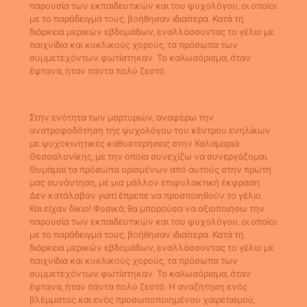
παρουσία των εκπαιδευτικών και του ψυχολόγου, οι οποίοι
με το παράδειγμά τους, βοήθησαν ιδιαίτερα. Κατά τη
διάρκεια μερικών εβδομάδων, εναλλάσσοντας το γέλιο με
παιχνίδια και κυκλικούς χορούς, τα πρόσωπα των
συμμετεχόντων φωτίστηκαν. Το καλωσόρισμα, όταν
έφτανα, ήταν πάντα πολύ ζεστό.
Στην ενότητα των μαρτυριών, αναφέρω την
ανατροφοδότηση της ψυχολόγου του κέντρου ενηλίκων
με ψυχοκινητικές καθυστερήσεις στην Καλαμαριά
Θεσσαλονίκης, με την οποία συνεχίζω να συνεργάζομαι.
Θυμάμαι τα πρόσωπα ορισμένων από αυτούς στην πρώτη
μας συνάντηση, με μια μάλλον επιφυλακτική έκφραση.
Δεν κατάλαβαν γιατί έπρεπε να προσποιηθούν το γέλιο…
Και είχαν δίκιο! Φυσικά, θα μπορούσα να αξιοποιήσω την
παρουσία των εκπαιδευτικών και του ψυχολόγου, οι οποίοι
με το παράδειγμά τους, βοήθησαν ιδιαίτερα. Κατά τη
διάρκεια μερικών εβδομάδων, εναλλάσσοντας το γέλιο με
παιχνίδια και κυκλικούς χορούς, τα πρόσωπα των
συμμετεχόντων φωτίστηκαν. Το καλωσόρισμα, όταν
έφτανα, ήταν πάντα πολύ ζεστό. Η αναζήτηση ενός
βλέμματος και ενός προσωποποιημένου χαιρετισμού,