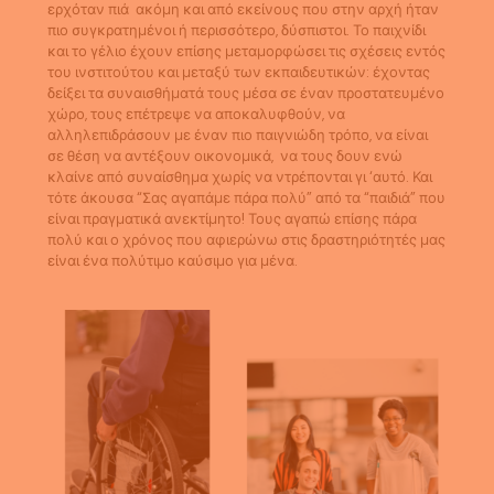
ερχόταν πιά ακόμη και από εκείνους που στην αρχή ήταν
πιο συγκρατημένοι ή περισσότερο, δύσπιστοι. Το παιχνίδι
και το γέλιο έχουν επίσης μεταμορφώσει τις σχέσεις εντός
του ινστιτούτου και μεταξύ των εκπαιδευτικών: έχοντας
δείξει τα συναισθήματά τους μέσα σε έναν προστατευμένο
χώρο, τους επέτρεψε να αποκαλυφθούν, να
αλληλεπιδράσουν με έναν πιο παιγνιώδη τρόπο, να είναι
σε θέση να αντέξουν οικονομικά, να τους δουν ενώ
κλαίνε από συναίσθημα χωρίς να ντρέπονται γι ‘αυτό. Και
τότε άκουσα “Σας αγαπάμε πάρα πολύ” από τα “παιδιά” που
είναι πραγματικά ανεκτίμητο! Τους αγαπώ επίσης πάρα
πολύ και ο χρόνος που αφιερώνω στις δραστηριότητές μας
είναι ένα πολύτιμο καύσιμο για μένα.