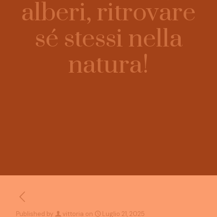
alberi, ritrovare
sé stessi nella
natura!
Published by
vittoria
on
Luglio 21, 2025