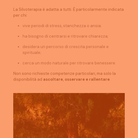
La Silvoterapia è adatta a tutti. È particolarmente indicata
per chi:
vive periodi di stress, stanchezza o ansia;
ha bisogno di centrarsi e ritrovare chiarezza;
desidera un percorso di crescita personale e
spirituale;
cerca un modo naturale per ritrovare benessere.
Non sono richieste competenze particolari, ma solo la
disponibilità ad
ascoltare, osservare e rallentare
.