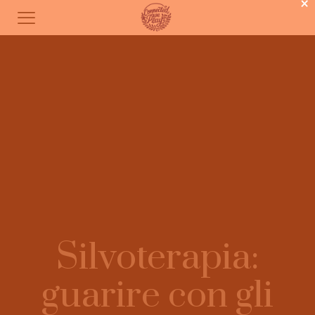
×
Silvoterapia:
guarire con gli