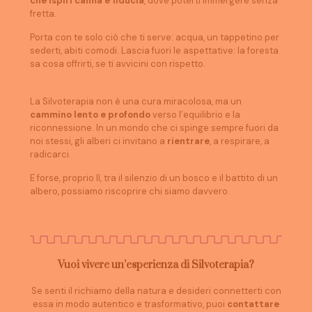
che ispiri calma e fiducia
, dove poterti immergere senza
fretta.
Porta con te solo ciò che ti serve: acqua, un tappetino per
sederti, abiti comodi. Lascia fuori le aspettative: la foresta
sa cosa offrirti, se ti avvicini con rispetto.
La Silvoterapia non è una cura miracolosa, ma un
cammino lento e profondo
verso l’equilibrio e la
riconnessione. In un mondo che ci spinge sempre fuori da
noi stessi, gli alberi ci invitano a
rientrare
, a respirare, a
radicarci.
E forse, proprio lì, tra il silenzio di un bosco e il battito di un
albero, possiamo riscoprire chi siamo davvero.
Vuoi vivere un’esperienza di Silvoterapia?
Se senti il richiamo della natura e desideri connetterti con
essa in modo autentico e trasformativo, puoi
contattare