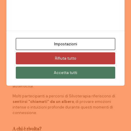
Utilizziamo i cookie. Se lo ritieni opportuno, fai clic su
"Accetta tutto". È inoltre possibile scegliere il tipo di
cookie desiderato facendo clic su "Impostazioni".
Leggi la nostra politica per i cookie
Un incontro tra anima e natura
Impostazioni
Oltre ai benefici fisici e psicologici, la Silvoterapia è
Rifiuta tutto
soprattutto
un incontro profondo tra l’anima umana e la
saggezza della natura
. Gli alberi ci insegnano la
pazienza, la resilienza, il radicamento. Ogni bosco è un
Accetta tutti
luogo sacro dove possiamo ascoltarci senza giudizio,
rilasciare ciò che non ci serve più e ritrovare la nostra
autenticità.
Molti partecipanti a percorsi di Silvoterapia riferiscono di
sentirsi “chiamati” da un albero
, di provare emozioni
intense o intuizioni profonde durante questi momenti di
connessione.
A chi è rivolta?